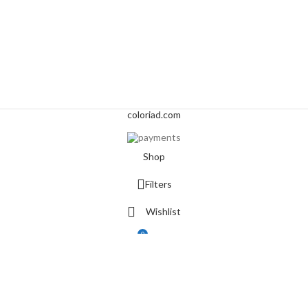
coloriad.com
Shop
Filters
Wishlist
0
Cart
My account